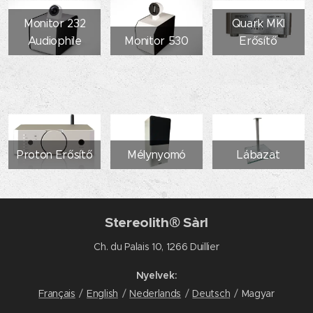
Monitor 232
Quark MKI
Audiophile
Monitor 530
Erősítő
Proton Erősítő
Mélynyomó
Lábazat
Stereolith® Sàrl
Ch. du Palais 10, 1266 Duillier
Nyelvek
Français
English
Nederlands
Deutsch
Magyar