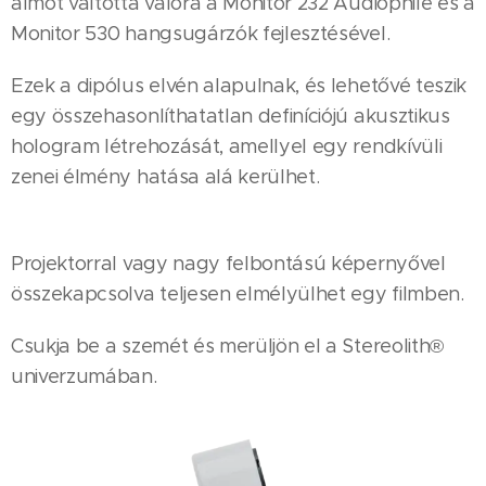
álmot váltotta valóra a Monitor 232 Audiophile és a
Monitor 530 hangsugárzók fejlesztésével.
Ezek a dipólus elvén alapulnak, és lehetővé teszik
egy összehasonlíthatatlan definíciójú akusztikus
hologram létrehozását, amellyel egy rendkívüli
zenei élmény hatása alá kerülhet.
Projektorral vagy nagy felbontású képernyővel
összekapcsolva teljesen elmélyülhet egy filmben.
Csukja be a szemét és merüljön el a Stereolith®
univerzumában.