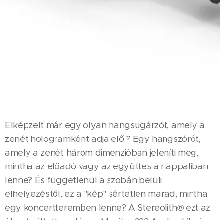
Elképzelt már egy olyan hangsugárzót, amely a
zenét hologramként adja elő ? Egy hangszórót,
amely a zenét három dimenzióban jeleníti meg,
mintha az előadó vagy az együttes a nappaliban
lenne? És függetlenül a szobán belüli
elhelyezéstől, ez a "kép" sértetlen marad, mintha
egy koncertteremben lenne? A Stereolith® ezt az